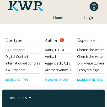
Home
Log in
Doc type
Author
1
Expertise
BTO rapport
Aarts, H.F.M.
Chemische waterkwa
Digital Content
Aerts, J.
Chemische waterkw
Internationaal congres
Aggenbach, C.J.S.
Drinkwaterzuiverin
KWR rapport
Akhmetzyanov, L.
Ecohydrologie
MORE DOC TYPE
MORE AUTHORS
MORE EXPERTISES
105
TITELS