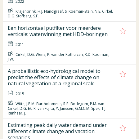
2022
Krajenbrink, H.J. Handgraaf, S. Koeman-Stein, N.E. Cirkel,
D.G. Stofberg, S.F.
Een horizontaal putfilter voor meerdere
verticale: waterwinning met HDD-boringen
2011
Cirkel, D.G. Wens, P. van der Rothuizen, R.D. Kooiman,
J.W.
A probalilistic eco-hydrological model to
predict the effects of climate change on
natural vegetation at a regional scale
2015
Witte, J.P.M. Bartholomeus, R.P. Bodegom, P.M. van
Cirkel, D.G. Ek, R. van Fujita, Y. Janssen, G.M.C.M. Spek, T.J.
Runhaar, J.
Estimating peak daily water demand under
different climate change and vacation
scenarios