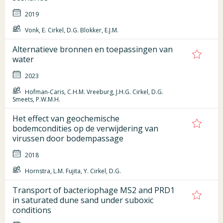
2019
Vonk, E. Cirkel, D.G. Blokker, E.J.M.
Alternatieve bronnen en toepassingen van
water
2023
Hofman-Caris, C.H.M. Vreeburg, J.H.G. Cirkel, D.G.
Smeets, P.W.M.H.
Het effect van geochemische
bodemcondities op de verwijdering van
virussen door bodempassage
2018
Hornstra, L.M. Fujita, Y. Cirkel, D.G.
Transport of bacteriophage MS2 and PRD1
in saturated dune sand under suboxic
conditions