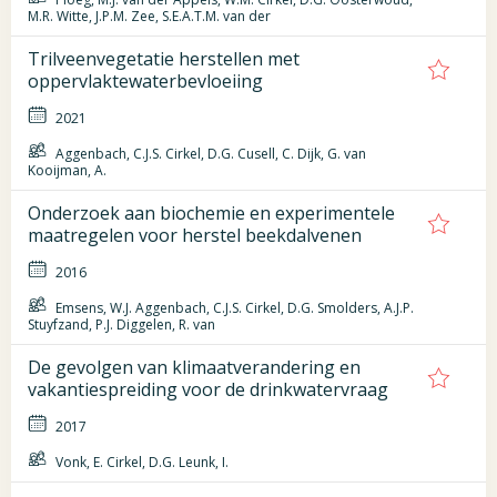
M.R. Witte, J.P.M. Zee, S.E.A.T.M. van der
Trilveenvegetatie herstellen met
oppervlaktewaterbevloeiing
2021
Aggenbach, C.J.S. Cirkel, D.G. Cusell, C. Dijk, G. van
Kooijman, A.
Onderzoek aan biochemie en experimentele
maatregelen voor herstel beekdalvenen
2016
Emsens, W.J. Aggenbach, C.J.S. Cirkel, D.G. Smolders, A.J.P.
Stuyfzand, P.J. Diggelen, R. van
De gevolgen van klimaatverandering en
vakantiespreiding voor de drinkwatervraag
2017
Vonk, E. Cirkel, D.G. Leunk, I.