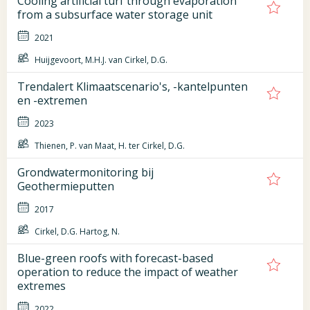
Cooling artificial turf through evaporation
from a subsurface water storage unit
2021
Huijgevoort, M.H.J. van Cirkel, D.G.
Trendalert Klimaatscenario's, -kantelpunten
en -extremen
2023
Thienen, P. van Maat, H. ter Cirkel, D.G.
Grondwatermonitoring bij
Geothermieputten
2017
Cirkel, D.G. Hartog, N.
Blue-green roofs with forecast-based
operation to reduce the impact of weather
extremes
2022