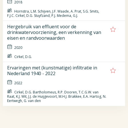
2018
Hornstra, L.M. Schijven, J.F. Waade, A. Prat, S.G. Smits,
F.J.C. Cirkel, D.G. Stuyfzand, P.J. Medema, G.J.
Hergebruik van effluent voor de
drinkwatervoorziening, een verkenning van
eisen en randvoorwaarden
2020
Cirkel, D.G.
Ervaringen met (kunstmatige) infiltratie in
Nederland 1940 - 2022
2022
Cirkel, D.G. Bartholomeus, R.P. Dooren, T.C.G.W. van
Raat, K.J. Wit, J.J. de Huijgevoort, M.H.J. Brakkee, E.A. Hartog, N.
Eertwegh, G. van den