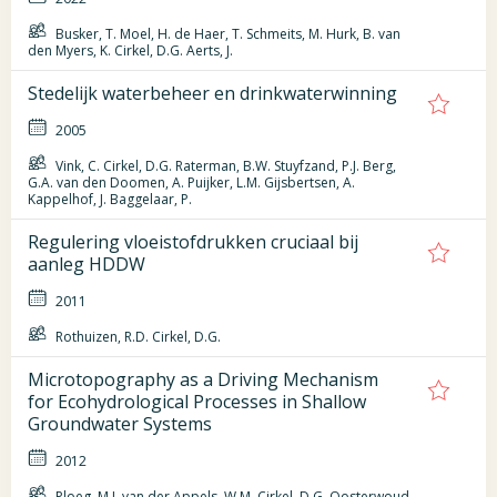
Busker, T. Moel, H. de Haer, T. Schmeits, M. Hurk, B. van
den Myers, K. Cirkel, D.G. Aerts, J.
Stedelijk waterbeheer en drinkwaterwinning
2005
Vink, C. Cirkel, D.G. Raterman, B.W. Stuyfzand, P.J. Berg,
G.A. van den Doomen, A. Puijker, L.M. Gijsbertsen, A.
Kappelhof, J. Baggelaar, P.
Regulering vloeistofdrukken cruciaal bij
aanleg HDDW
2011
Rothuizen, R.D. Cirkel, D.G.
Microtopography as a Driving Mechanism
for Ecohydrological Processes in Shallow
Groundwater Systems
2012
Ploeg, M.J. van der Appels, W.M. Cirkel, D.G. Oosterwoud,