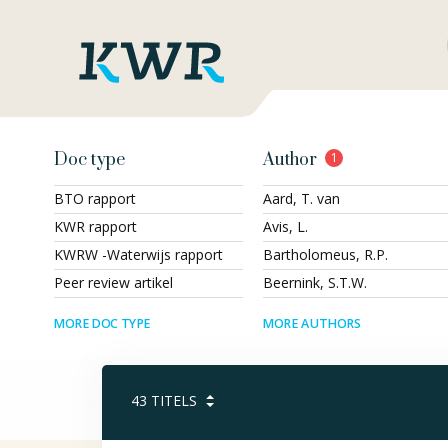
Doc type
Author
1
BTO rapport
Aard, T. van
KWR rapport
Avis, L.
KWRW -Waterwijs rapport
Bartholomeus, R.P.
Peer review artikel
Beernink, S.T.W.
MORE DOC TYPE
MORE AUTHORS
43
TITELS