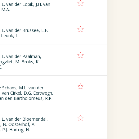
L. van der Lopik, J.H. van
 M.A.
.L. van der Brussee, L.F.
 Leunk, I.
.L. van der Paalman,
gvliet, M. Broks, K.
C.
de Schans, M.L. van der
 van Cirkel, D.G. Eertwegh,
van den Bartholomeus, R.P.
.L. van der Bloemendal,
, N. Oosterhof, A.
 P.J. Hartog, N.