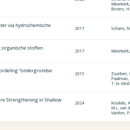
Meerkerk,
Broers, H.
ster via hydrochemische
2017
Schans, M
t organische stoffen
2017
Meerkerk,
oordeling "ondergrondse
2015
Zuurbier, 
Paalman, 
T. te Vels
ore Strengthening in Shallow
2024
Koulidis, 
M.L. van 
Vardon, P.