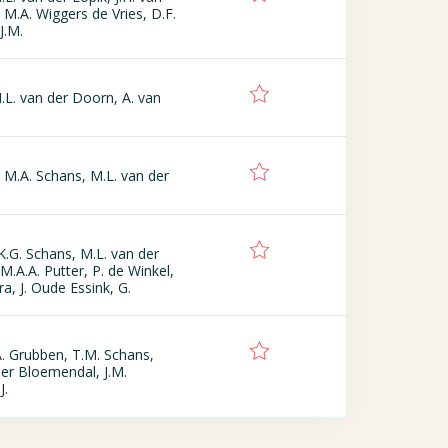
 M.A. Wiggers de Vries, D.F.
J.M.
.L. van der Doorn, A. van
 M.A. Schans, M.L. van der
K.G. Schans, M.L. van der
M.A.A. Putter, P. de Winkel,
tra, J. Oude Essink, G.
A. Grubben, T.M. Schans,
der Bloemendal, J.M.
J.