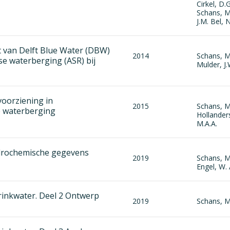
Cirkel, D.
Schans, M
J.M. Bel, 
 van Delft Blue Water (DBW)
2014
Schans, M.
e waterberging (ASR) bij
Mulder, J.
voorziening in
2015
Schans, M
 waterberging
Hollander
M.A.A.
drochemische gegevens
2019
Schans, M.
Engel, W. 
rinkwater. Deel 2 Ontwerp
2019
Schans, M