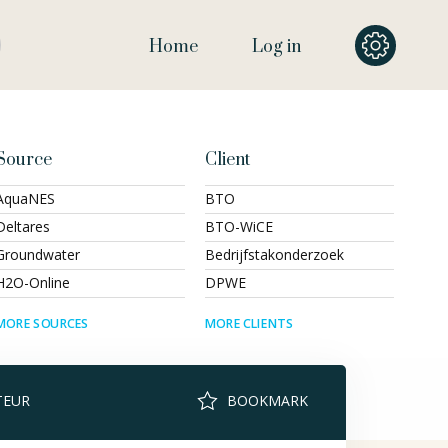
Home
Log in
Source
Client
AquaNES
BTO
Deltares
BTO-WiCE
Groundwater
Bedrijfstakonderzoek
H2O-Online
DPWE
MORE SOURCES
MORE CLIENTS
TEUR
BOOKMARK