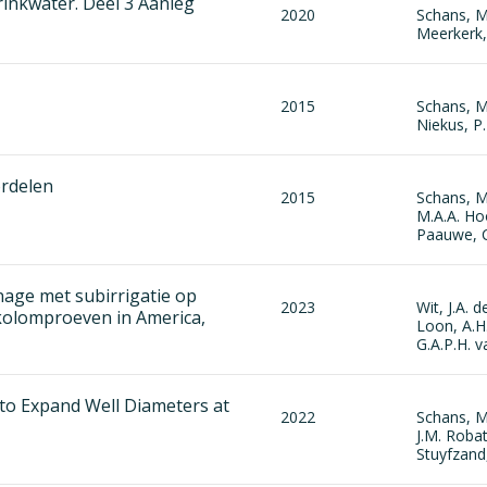
inkwater. Deel 3 Aanleg
2020
Schans, M.
Meerkerk,
2015
Schans, M
Niekus, P.
ordelen
2015
Schans, M
M.A.A. Hoo
Paauwe, 
age met subirrigatie op
2023
Wit, J.A. 
kolomproeven in America,
Loon, A.H.
G.A.P.H. 
e to Expand Well Diameters at
2022
Schans, M
J.M. Robat
Stuyfzand,