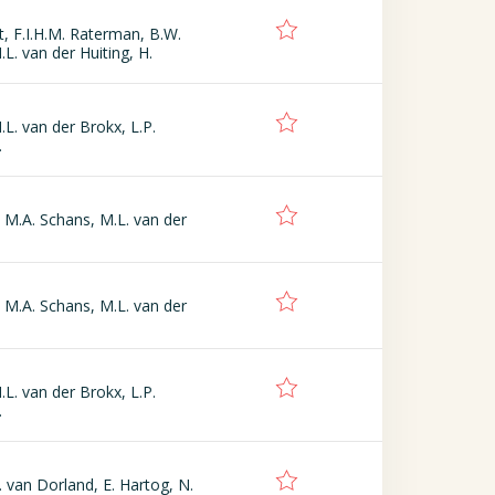
t, F.I.H.M. Raterman, B.W.
L. van der Huiting, H.
L. van der Brokx, L.P.
.
 M.A. Schans, M.L. van der
 M.A. Schans, M.L. van der
L. van der Brokx, L.P.
.
. van Dorland, E. Hartog, N.