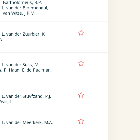
G. Bartholomeus, R.P.
.L. van der Bloemendal,
N. van Witte, J.P.M.
L. van der Zuurbier, K.
W.
.L. van der Suss, M.
s, P. Haan, E. de Paalman,
L. van der Stuyfzand, P.J.
Avis, L.
.L. van der Meerkerk, M.A.