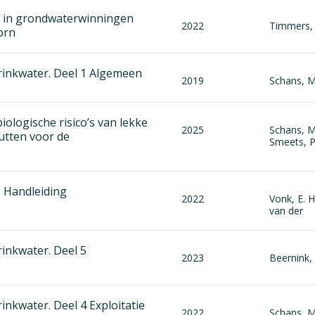
 in grondwaterwinningen
2022
Timmers, 
orn
rinkwater. Deel 1 Algemeen
2019
Schans, M
logische risico’s van lekke
2025
Schans, M.
utten voor de
Smeets, P
0 Handleiding
2022
Vonk, E. H
van der
inkwater. Deel 5
2023
Beernink,
nkwater. Deel 4 Exploitatie
2022
Schans, M.