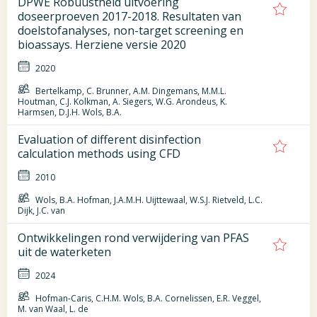
DPWE Robuustheid uitvoering
doseerproeven 2017-2018. Resultaten van
doelstofanalyses, non-target screening en
bioassays. Herziene versie 2020
2020
Bertelkamp, C. Brunner, A.M. Dingemans, M.M.L.
Houtman, C.J. Kolkman, A. Siegers, W.G. Arondeus, K.
Harmsen, D.J.H. Wols, B.A.
Evaluation of different disinfection
calculation methods using CFD
2010
Wols, B.A. Hofman, J.A.M.H. Uijttewaal, W.S.J. Rietveld, L.C.
Dijk, J.C. van
Ontwikkelingen rond verwijdering van PFAS
uit de waterketen
2024
Hofman-Caris, C.H.M. Wols, B.A. Cornelissen, E.R. Veggel,
M. van Waal, L. de