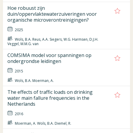
Hoe robuust zijn
duin/oppervlaktewaterzuiveringen voor
organische microverontreinigingen?
2025
Wols, B.A. Reus, A.A. Siegers, W.G. Harmsen, D.J.H.
Veggel, M.M.G. van
COMSIMA model voor spanningen op
ondergrondse leidingen
2015
Wols, B.A. Moerman, A.
The effects of traffic loads on drinking
water main fallure frequencies in the
Netherlands
2016
Moerman, A. Wols, B.A. Diemel, R.