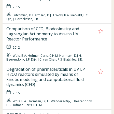
2015
Lutchmiah, K. Harmsen, D.J.H. Wols, B.A. Rietveld, L.C.
Qin, J. Cornelissen, E.R.
Comparison of CFD, Biodosimetry and
Lagrangian Actinometry to Assess UV
Reactor Performance
2012
Wols, B.A. Hofman-Caris, C.H.M. Harmsen, D.J.H.
Beerendonk, E.F. Dijk, J.C. van Chan, P.S. Blatchley, E.R.
Degradation of pharmaceuticals in UV LP
H2O2 reactors simulated by means of
kinetic modeling and computational fluid
dynamics (CFD)
2015
Wols, B.A. Harmsen, D.J.H. Wanders-Dijk, J. Beerendonk,
E.F. Hofman-Caris, C.H.M.