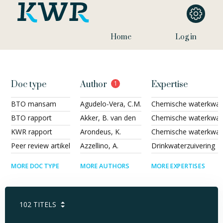
Home
Log in
Doc type
Author
1
Expertise
BTO mansam
Agudelo-Vera, C.M.
Chemische waterkwali
BTO rapport
Akker, B. van den
Chemische waterkwalit
KWR rapport
Arondeus, K.
Chemische waterkwali
Peer review artikel
Azzellino, A.
Drinkwaterzuivering
MORE DOC TYPE
MORE AUTHORS
MORE EXPERTISES
102
TITELS