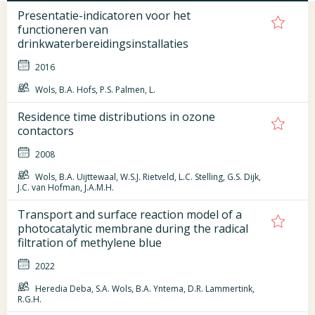
Presentatie-indicatoren voor het
functioneren van
drinkwaterbereidingsinstallaties
2016
Wols, B.A. Hofs, P.S. Palmen, L.
Residence time distributions in ozone
contactors
2008
Wols, B.A. Uijttewaal, W.S.J. Rietveld, L.C. Stelling, G.S. Dijk,
J.C. van Hofman, J.A.M.H.
Transport and surface reaction model of a
photocatalytic membrane during the radical
filtration of methylene blue
2022
Heredia Deba, S.A. Wols, B.A. Yntema, D.R. Lammertink,
R.G.H.