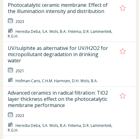
Photocatalytic ceramic membrane: Effect of
the illumination intensity and distribution
2023
Heredia Deba, S.A. Wols, B.A. Yntema, D.R. Lammertink,
R.G.H.
UV/sulphite as alternative for UV/H2O2 for
micropollutant degradation in drinking
water
2021
Hofman-Caris, C.H.M. Harmsen, D.H. Wols, B.A.
Advanced ceramics in radical filtration: TiO2
layer thickness effect on the photocatalytic
membrane performance
2023
Heredia Deba, S.A. Wols, B.A. Yntema, D.R. Lammertink,
R.G.H.