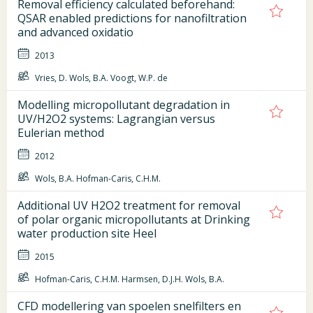
Removal efficiency calculated beforehand:
QSAR enabled predictions for nanofiltration
and advanced oxidatio
2013
Vries, D. Wols, B.A. Voogt, W.P. de
Modelling micropollutant degradation in
UV/H2O2 systems: Lagrangian versus
Eulerian method
2012
Wols, B.A. Hofman-Caris, C.H.M.
Additional UV H2O2 treatment for removal
of polar organic micropollutants at Drinking
water production site Heel
2015
Hofman-Caris, C.H.M. Harmsen, D.J.H. Wols, B.A.
CFD modellering van spoelen snelfilters en