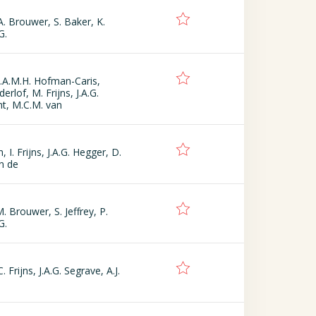
A. Brouwer, S. Baker, K.
G.
.A.M.H. Hofman-Caris,
erlof, M. Frijns, J.A.G.
t, M.C.M. van
, I. Frijns, J.A.G. Hegger, D.
an de
. Brouwer, S. Jeffrey, P.
G.
. Frijns, J.A.G. Segrave, A.J.