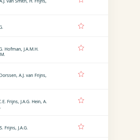
.J. van Smith, H. Frijns,
G.
A.G. Hofman, J.A.M.H.
 M.
Dorssen, A.J. van Frijns,
E. Frijns, J.A.G. Hein, A.
.
. Frijns, J.A.G.