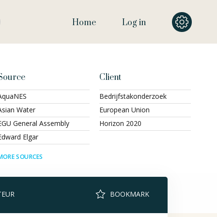
Home
Log in
Source
Client
AquaNES
Bedrijfstakonderzoek
Asian Water
European Union
EGU General Assembly
Horizon 2020
Edward Elgar
MORE SOURCES
TEUR
BOOKMARK