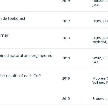
2019
Dorssen, A
J.A.G.
n de toekomst
2017
Frijns, J.A.
rrier
2013
Frijns, J.
Nederlof,
ined natural and engineered
2019
Smith, H. 
J.A.G.
the results of each CoP
2019
Mooren, C.
Vollmer, F
2015
Brouwer, S