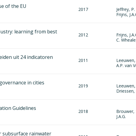
se of the EU
2017
Jeffrey, P.
Frijns, J.A.
ustry: learning from best
2012
Frijns, J.A
C. Wheale
eiden uit 24 indicatoren
2011
Leeuwen, C
A.P. van V
overnance in cities
2019
Leeuwen, 
Driessen, P
ation Guidelines
2018
Brouwer, S
J.A.G.
 subsurface rainwater