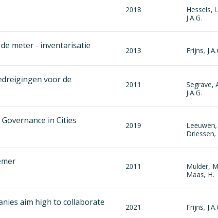
2018
Hessels, L
J.A.G.
de meter - inventarisatie
2013
Frijns, J.A
edreigingen voor de
2011
Segrave, A
J.A.G.
Governance in Cities
2019
Leeuwen, 
Driessen, P
emer
2011
Mulder, M.
Maas, H.
nies aim high to collaborate
2021
Frijns, J.A.