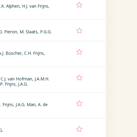
.K. Alphen, H.J. van Frijns,
.G. Pieron, M. Slaats, P.G.G.
.J. Büscher, C.H. Frijns,
C.J. van Hofman, J.A.M.H.
. Frijns, J.A.G.
 Frijns, J.A.G. Man, A. de
G.