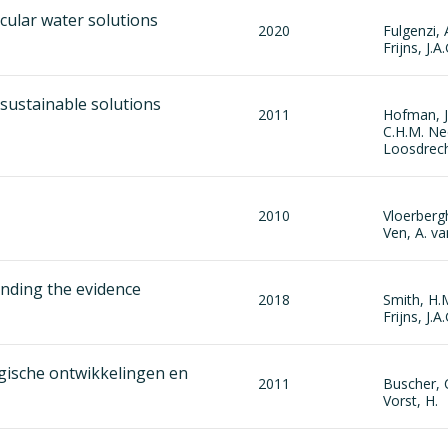
rcular water solutions
2020
Fulgenzi, 
Frijns, J.A.
sustainable solutions
2011
Hofman, J
C.H.M. Ned
Loosdrech
2010
Vloerbergh
Ven, A. v
anding the evidence
2018
Smith, H.M
Frijns, J.A.
gische ontwikkelingen en
2011
Buscher, C
Vorst, H.