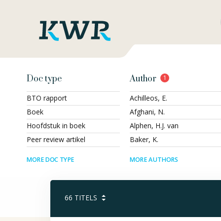
Doc type
Author
1
BTO rapport
Achilleos, E.
Boek
Afghani, N.
Hoofdstuk in boek
Alphen, H.J. van
Peer review artikel
Baker, K.
MORE DOC TYPE
MORE AUTHORS
66
TITELS