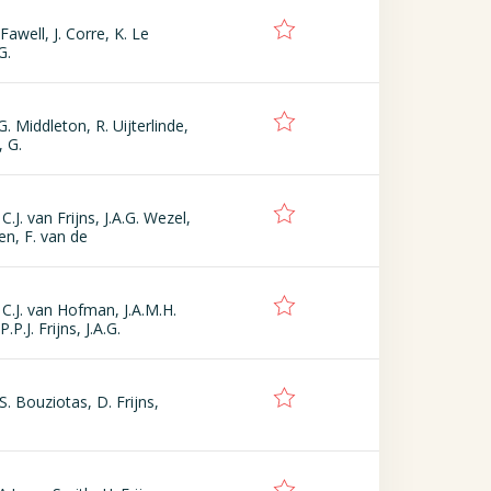
 Fawell, J. Corre, K. Le
G.
.G. Middleton, R. Uijterlinde,
, G.
.J. van Frijns, J.A.G. Wezel,
en, F. van de
C.J. van Hofman, J.A.M.H.
.P.J. Frijns, J.A.G.
. Bouziotas, D. Frijns,