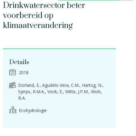
Drinkwatersector beter
voorbereid op
klimaatverandering
Details
2018
Dorland, E.
Agudelo-Vera, C.M.
Hartog, N.
Sjerps, R.M.A.
Vonk, E.
Witte, J.P.M.
Wols,
B.A.
Ecohydrologie