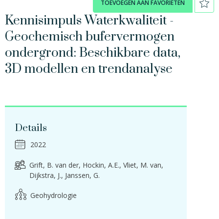
TOEVOEGEN AAN FAVORIETEN
Kennisimpuls Waterkwaliteit -
Geochemisch bufervermogen
ondergrond: Beschikbare data,
3D modellen en trendanalyse
Details
2022
Grift, B. van der
Hockin, A.E.
Vliet, M. van
Dijkstra, J.
Janssen, G.
Geohydrologie