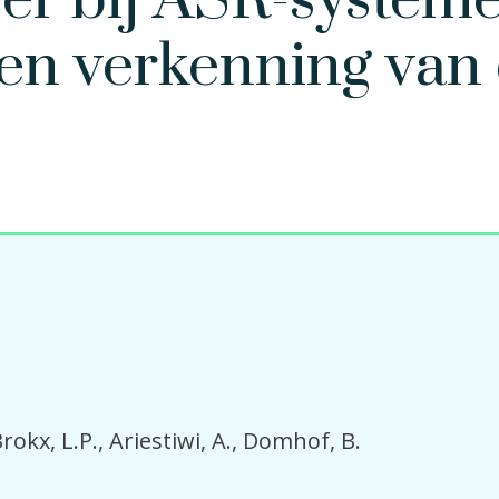
r bij ASR-systeme
en verkenning van
rokx, L.P.
Ariestiwi, A.
Domhof, B.