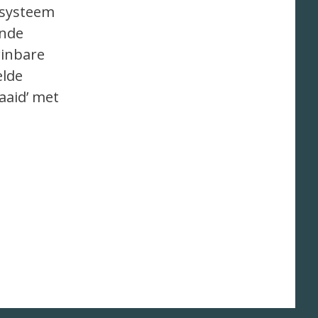
t systeem
ende
winbare
elde
aaid’ met