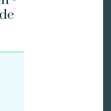
n -
 de