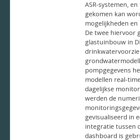
ASR-systemen, en t
gekomen kan worden
mogelijkheden en 
De twee hiervoor 
glastuinbouw in D
drinkwatervoorzie
grondwatermodelle
pompgegevens het
modellen real-tim
dagelijkse monito
werden de numerie
monitoringsgegev
gevisualiseerd in
integratie tussen
dashboard is gebr