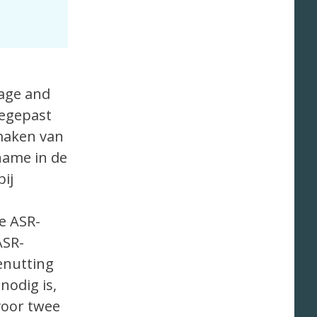
age and
oegepast
maken van
name in de
bij
e ASR-
ASR-
enutting
nodig is,
voor twee