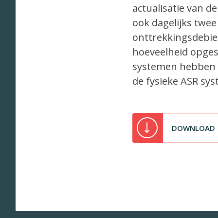
actualisatie van d
ook dagelijks twe
onttrekkingsdebie
hoeveelheid opges
systemen hebben ui
de fysieke ASR sy
DOWNLOAD