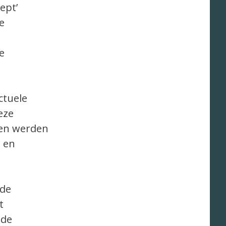
ept’
e
e
ctuele
eze
men werden
 en
 de
t
 de