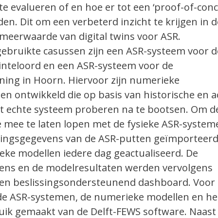
e evalueren of en hoe er tot een ‘proof-of-conc
. Dit om een verbeterd inzicht te krijgen in d
meerwaarde van digital twins voor ASR.
gebruikte casussen zijn een ASR-systeem voor d
inteloord en een ASR-systeem voor de
ning in Hoorn. Hiervoor zijn numerieke
n ontwikkeld die op basis van historische en a
 echte systeem proberen na te bootsen. Om d
e mee te laten lopen met de fysieke ASR-syste
ringsgegevens van de ASR-putten geïmporteerd
ke modellen iedere dag geactualiseerd. De
ens en de modelresultaten werden vervolgens
 een beslissingsondersteunend dashboard. Voor
 de ASR-systemen, de numerieke modellen en he
uik gemaakt van de Delft-FEWS software. Naast