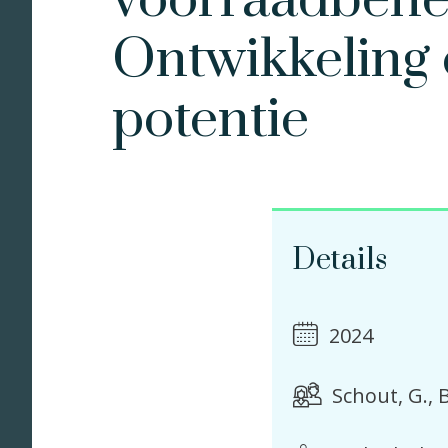
voorraadbehee
Ontwikkeling 
potentie
Details
2024
Schout, G.
B