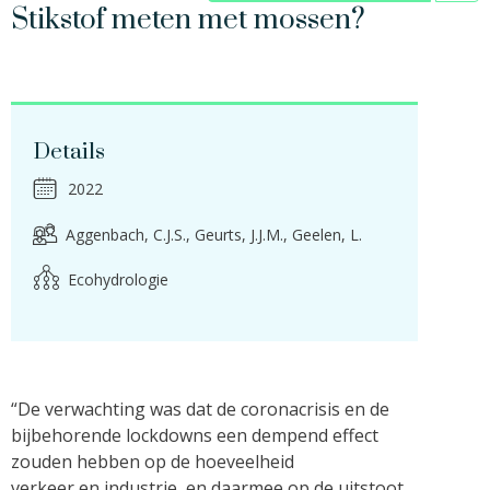
Stikstof meten met mossen?
Details
2022
Aggenbach, C.J.S.
Geurts, J.J.M.
Geelen, L.
Ecohydrologie
“De verwachting was dat de coronacrisis en de
bijbehorende lockdowns een dempend effect
zouden hebben op de hoeveelheid
verkeer en industrie, en daarmee op de uitstoot