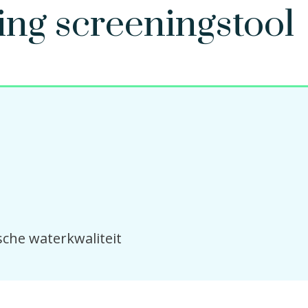
ing screeningstool
sche waterkwaliteit