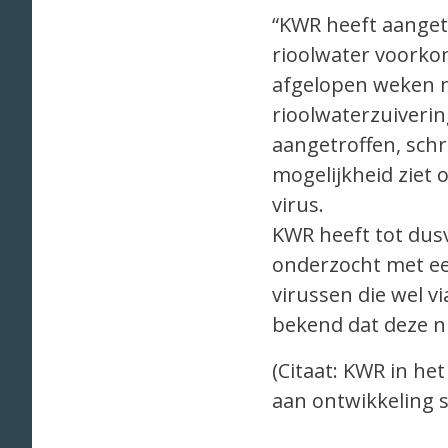
“KWR heeft aanget
rioolwater voorko
afgelopen weken m
rioolwaterzuiverin
aangetroffen, schri
mogelijkheid ziet 
virus.
KWR heeft tot dus
onderzocht met ee
virussen die wel 
bekend dat deze ni
(Citaat: KWR in he
aan ontwikkeling 