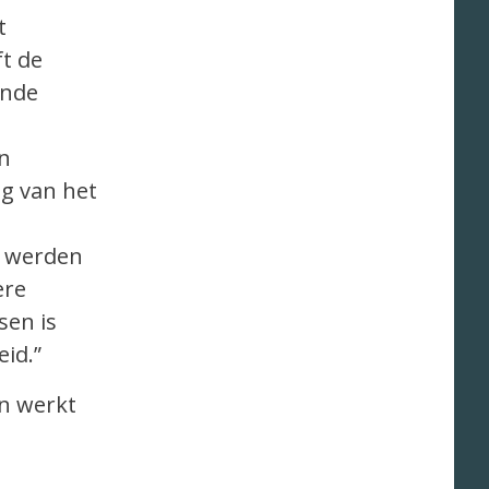
t
t de
ende
en
ng van het
s werden
ere
sen is
eid.”
en werkt