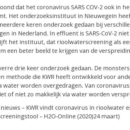
oond dat het coronavirus SARS COV-2 ook in he
mt. Het onderzoeksinstituut in Nieuwegein heef
eerdere keren onderzoek gedaan bij verschill
gen in Nederland. In effluent is SARS-CoV-2 niet
jft het instituut, dat rioolwaterscreening als e
om een beter beeld te krijgen van de verspreidi
verre drie keer onderzoek gedaan. De monster
n methode die KWR heeft ontwikkeld voor and
via water worden overgedragen. Van coronavirus
et of niet zo makkelijk via water worden verspr
t nieuws – KWR vindt coronavirus in rioolwater 
screeningstool – H2O-Online (2020)24 maart)