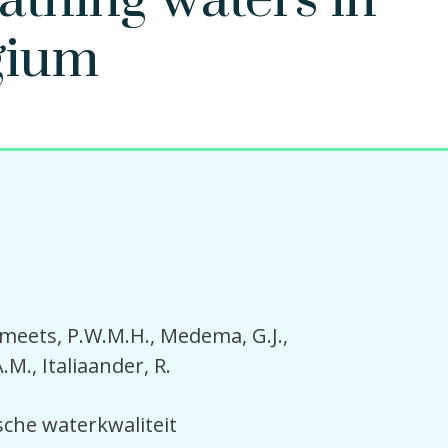
athing waters in
gium
meets, P.W.M.H.
Medema, G.J.
A.M.
Italiaander, R.
sche waterkwaliteit