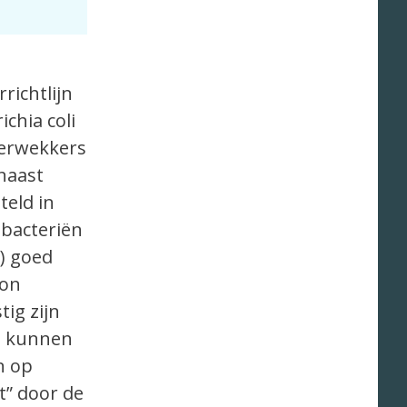
richtlijn
chia coli
verwekkers
naast
teld in
bacteriën
) goed
ron
ig zijn
g kunnen
n op
t” door de