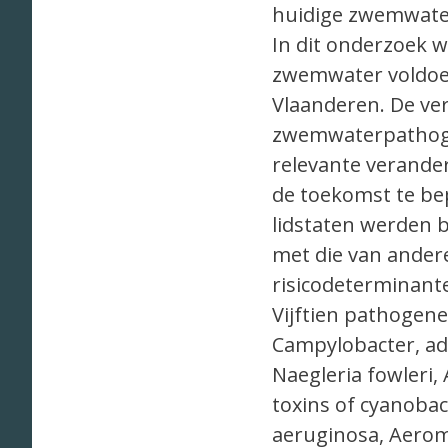
huidige zwemwate
In dit onderzoek 
zwemwater voldoe
Vlaanderen. De ve
zwemwaterpathoge
relevante verand
de toekomst te be
lidstaten werden 
met die van andere
risicodeterminante
Vijftien pathogene
Campylobacter, ade
Naegleria fowleri,
toxins of cyanoba
aeruginosa, Aerom