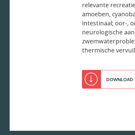
relevante recreati
amoeben, cyanobac
intestinaal; oor-, 
neurologische aan
zwemwaterprobleme
thermische vervui
DOWNLOAD