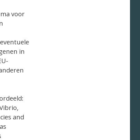
mma voor
n
eventuele
genen in
EU-
aanderen
ordeeld:
Vibrio,
ecies and
nas
s