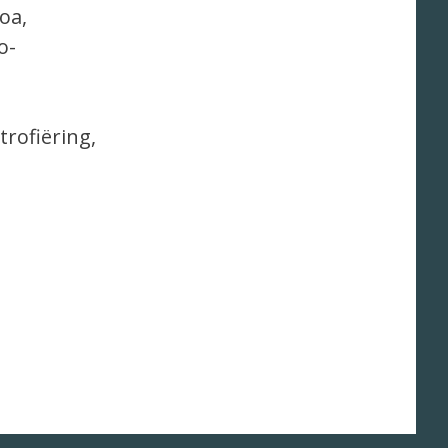
oa,
o-
rofiëring,