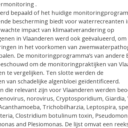
rmonitoring .
werd bepaald of het huidige monitoringprogra
nde bescherming biedt voor waterrecreanten i
rwachte impact van klimaatverandering op
nen in Vlaanderen werd ook geëvalueerd, om 
eringen in het voorkomen van zwemwaterpatho
palen. De monitoringprogramma’s van andere 
beschouwd om de monitoringpraktijken van Vl
n te vergelijken. Ten slotte werden de
n van schadelijke algenbloei geïdentificeerd.
n die relevant zijn voor Vlaanderen werden beo
novirus, norovirus, Cryptosporidium, Giardia, 
 Acanthamoeba, Trichobilharzia, Leptospira, sp
cteria, Clostridium botulinum toxin, Pseudomo
onas and Plesiomonas. De lijst omvat een reek