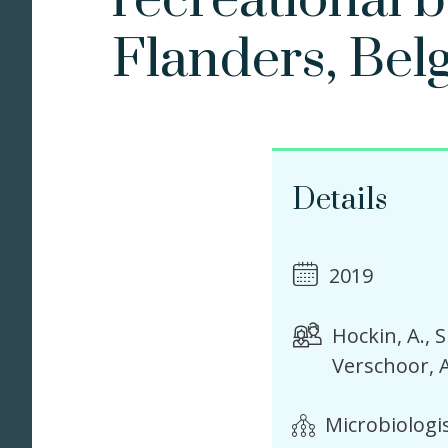
recreational b
Flanders, Bel
Details
2019
Hockin, A.
S
Verschoor, 
Microbiologi