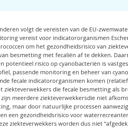
nderen volgt de vereisten van de EU-zwemwater
toring vereist voor indicatororganismen Escheri
terococcen om het gezondheidsrisico van ziekte
 van besmetting met fecaliën af te dekken. Daar
 potentieel risico op cyanobacteriën is vastges
iel, passende monitoring en beheer van cyano
de fecale indicatororganismen komen (relatief
ziekteverwekkers die fecale besmetting als b
 zijn meerdere ziekteverwekkersdie niet afkomst
ting, maar door natuurlijke processen aanwezi
 en een gezondheidsrisico voor waterrecreante
eze ziekteverwekkers worden dus niet “afgedek