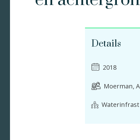
en achtergro
Details
2018
Moerman, A
Waterinfras