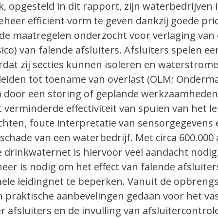
 opgesteld in dit rapport, zijn waterbedrijven i
heer efficiënt vorm te geven dankzij goede prio
nde maatregelen onderzocht voor verlaging van
sico) van falende afsluiters. Afsluiters spelen een
rdat zij secties kunnen isoleren en waterstrom
s leiden tot toename van overlast (OLM; Onderm
 door een storing of geplande werkzaamheden
t verminderde effectiviteit van spuien van het le
chten, foute interpretatie van sensorgegevens 
hade van een waterbedrijf. Met circa 600.000 a
 drinkwaternet is hiervoor veel aandacht nodig
r is nodig om het effect van falende afsluiter
hele leidingnet te beperken. Vanuit de opbreng
n praktische aanbevelingen gedaan voor het va
 afsluiters en de invulling van afsluitercontrol