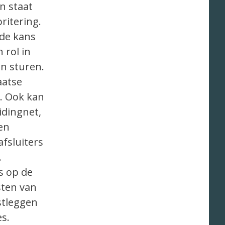
n staat
ritering.
 de kans
 rol in
en sturen.
aatse
. Ook kan
idingnet,
en
fsluiters
.
s op de
sten van
stleggen
es.