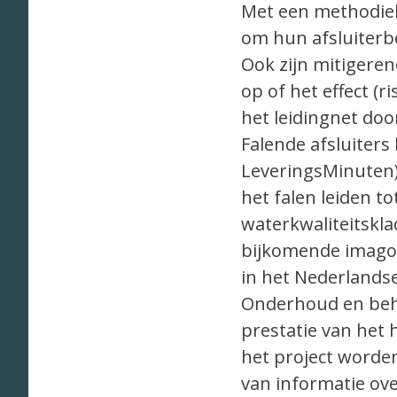
Met een methodiek,
om hun afsluiterbe
Ook zijn mitigere
op of het effect (ri
het leidingnet doo
Falende afsluiter
LeveringsMinuten)
het falen leiden to
waterkwaliteitskla
bijkomende imagosc
in het Nederlandse
Onderhoud en behee
prestatie van het 
het project worde
van informatie over