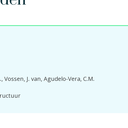
nden
.
Vossen, J. van
Agudelo-Vera, C.M.
tructuur