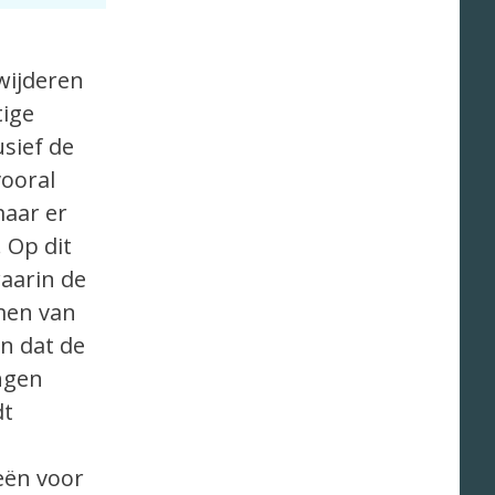
wijderen
tige
sief de
vooral
maar er
 Op dit
aarin de
omen van
n dat de
ngen
dt
eën voor