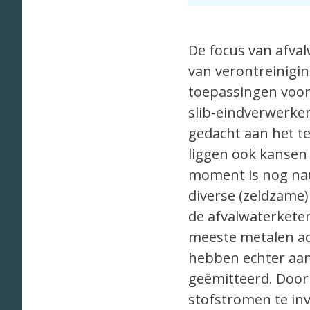
De focus van afval
van verontreinigi
toepassingen voor 
slib-eindverwerker
gedacht aan het t
liggen ook kansen
moment is nog nauw
diverse (zeldzame)
de afvalwaterketen
meeste metalen ad
hebben echter aan
geëmitteerd. Door 
stofstromen te in