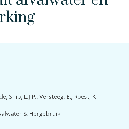
it afvalwater en
rking
 de
Snip, L.J.P.
Versteeg, E.
Roest, K.
fvalwater & Hergebruik