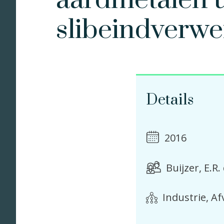
aardmetalen u
slibeindverwe
Details
2016
Buijzer, E.R.
Industrie, A