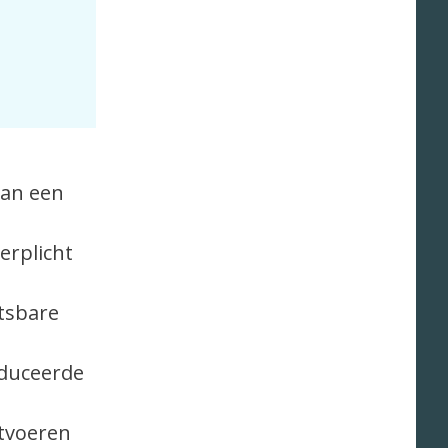
van een
erplicht
etsbare
roduceerde
itvoeren