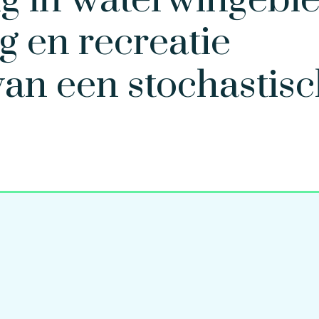
ng in waterwingebi
g en recreatie
van een stochastis