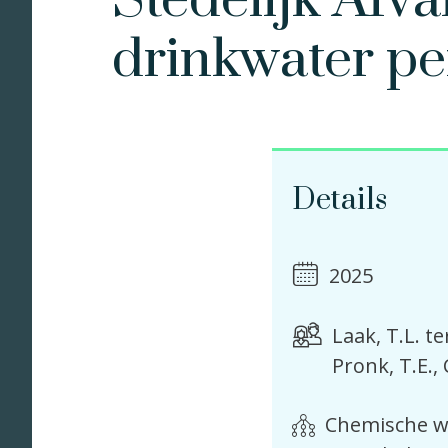
Stedelijk Afva
drinkwater pe
Details
2025
Laak, T.L. te
Pronk, T.E.
Chemische wa