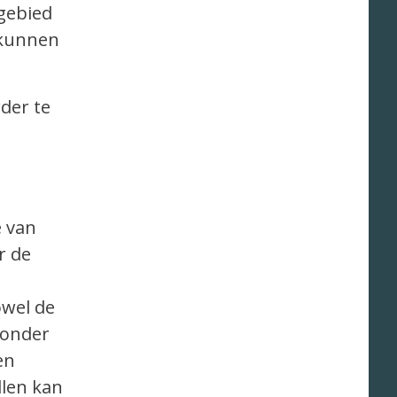
ogebied
 kunnen
der te
e van
r de
owel de
 onder
en
llen kan