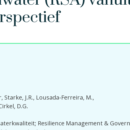
lwater (RSA) vanui
rspectief
r
Starke, J.R.
Lousada-Ferreira, M.
Cirkel, D.G.
terkwaliteit; Resilience Management & Govern