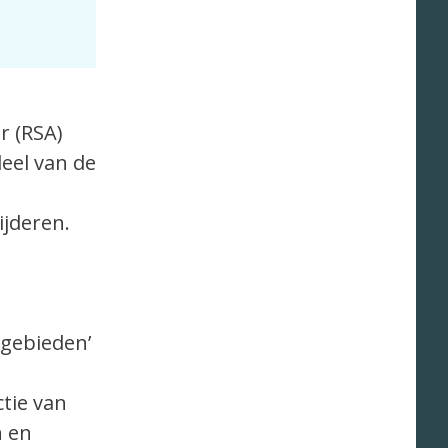
r (RSA)
deel van de
jderen.
ogebieden’
tie van
n en