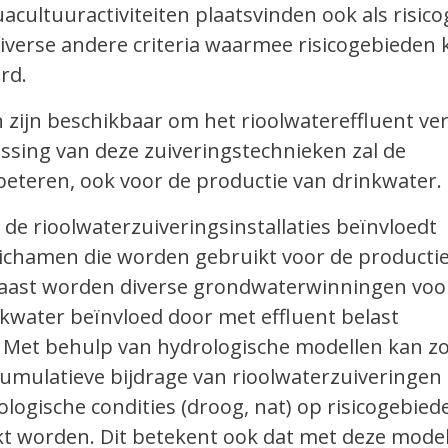
cultuuractiviteiten plaatsvinden ook als risic
 diverse andere criteria waarmee risicogebieden
rd.
 zijn beschikbaar om het rioolwatereffluent ver
ssing van deze zuiveringstechnieken zal de
beteren, ook voor de productie van drinkwater.
 de rioolwaterzuiveringsinstallaties beïnvloedt
ichamen die worden gebruikt voor de producti
aast worden diverse grondwaterwinningen voo
kwater beïnvloed door met effluent belast
 Met behulp van hydrologische modellen kan z
 cumulatieve bijdrage van rioolwaterzuiveringen
ologische condities (droog, nat) op risicogebied
akt worden. Dit betekent ook dat met deze mode