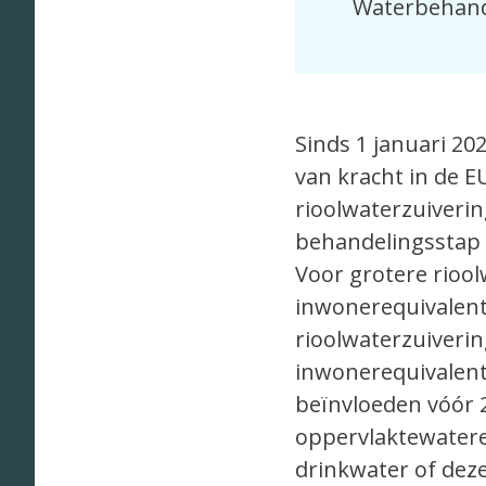
Waterbehand
Sinds 1 januari 202
van kracht in de E
rioolwaterzuiverin
behandelingsstap 
Voor grotere riool
inwonerequivalenten
rioolwaterzuiverin
inwonerequivalente
beïnvloeden vóór 
oppervlaktewatere
drinkwater of de