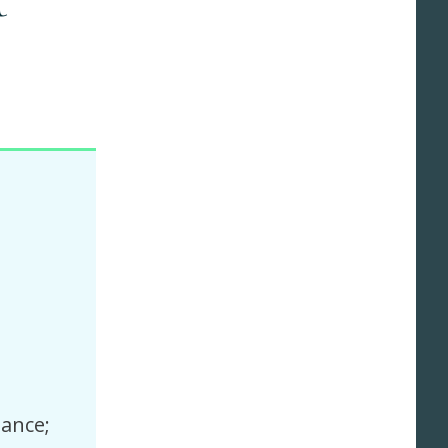
t
ance;