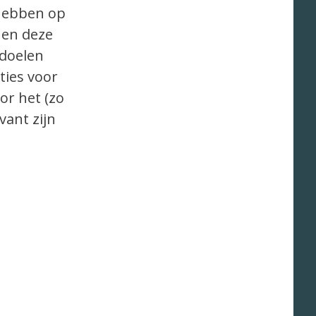
 hebben op
nen deze
 doelen
ties voor
or het (zo
vant zijn