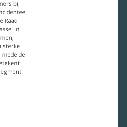
ners bij
incidenteel
ke Raad
asse. In
omen,
n sterke
rt mede de
betekent
nsegment