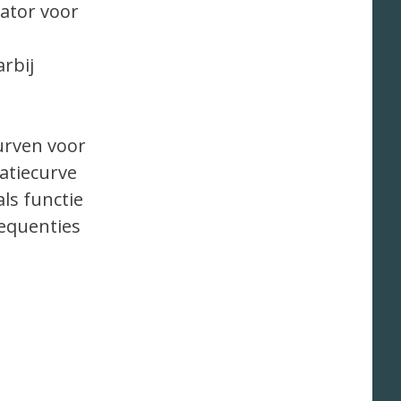
cator voor
rbij
urven voor
atiecurve
als functie
requenties