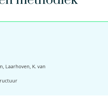
 en methodiek
an
Laarhoven, K. van
tructuur