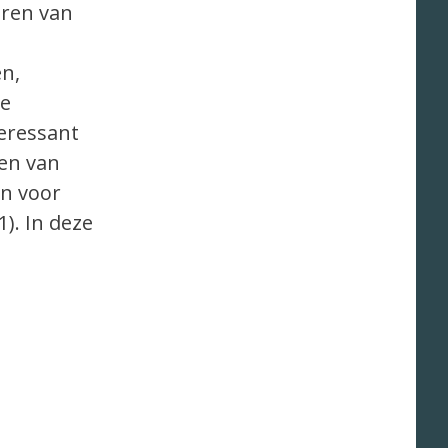
eren van
en,
de
eressant
ren van
en voor
). In deze