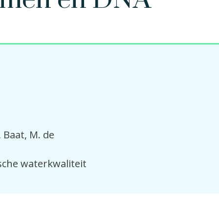
ismen en DNA
Baat, M. de
sche waterkwaliteit