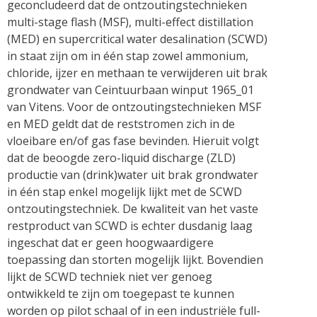
geconcludeerd dat de ontzoutingstechnieken
multi-stage flash (MSF), multi-effect distillation
(MED) en supercritical water desalination (SCWD)
in staat zijn om in één stap zowel ammonium,
chloride, ijzer en methaan te verwijderen uit brak
grondwater van Ceintuurbaan winput 1965_01
van Vitens. Voor de ontzoutingstechnieken MSF
en MED geldt dat de reststromen zich in de
vloeibare en/of gas fase bevinden. Hieruit volgt
dat de beoogde zero-liquid discharge (ZLD)
productie van (drink)water uit brak grondwater
in één stap enkel mogelijk lijkt met de SCWD
ontzoutingstechniek. De kwaliteit van het vaste
restproduct van SCWD is echter dusdanig laag
ingeschat dat er geen hoogwaardigere
toepassing dan storten mogelijk lijkt. Bovendien
lijkt de SCWD techniek niet ver genoeg
ontwikkeld te zijn om toegepast te kunnen
worden op pilot schaal of in een industriële full-