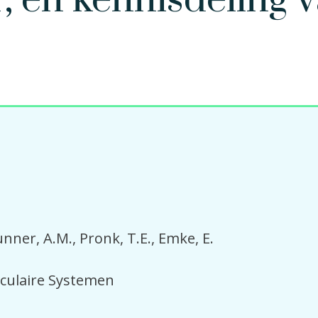
, en kennisdeling 
unner, A.M.
Pronk, T.E.
Emke, E.
rculaire Systemen