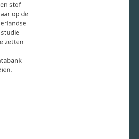
een stof
kaar op de
derlandse
 studie
e zetten
databank
ien.