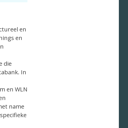
ctureel en
enings en
en
e die
tabank. In
ium en WLN
 en
 met name
specifieke