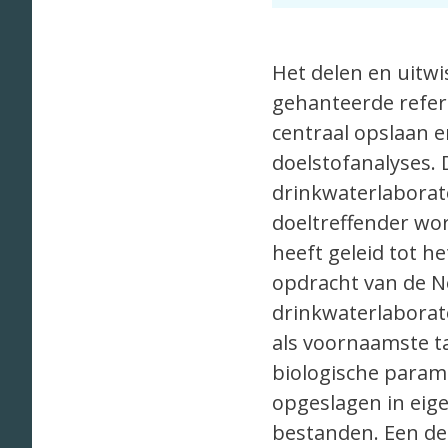
Het delen en uitwi
gehanteerde refere
centraal opslaan e
doelstofanalyses.
drinkwaterlaborato
doeltreffender word
heeft geleid tot h
opdracht van de N
drinkwaterlaborat
als voornaamste t
biologische param
opgeslagen in eige
bestanden. Een der