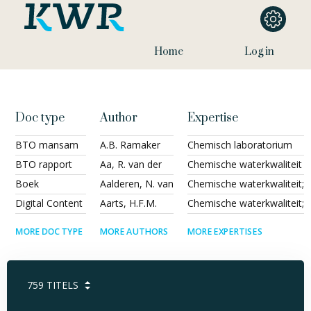
Home
Log in
Doc type
Author
Expertise
BTO mansam
A.B. Ramaker
Chemisch laboratorium
BTO rapport
Aa, R. van der
Chemische waterkwaliteit
Boek
Aalderen, N. van
Chemische waterkwaliteit;
Digital Content
Aarts, H.F.M.
Chemische waterkwaliteit; D
MORE DOC TYPE
MORE AUTHORS
MORE EXPERTISES
759
TITELS