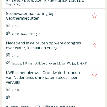
Sjerps, R.M.A. Maessen, M. Raterman, B.W. Laak, T.L. ter
Stuyfzand, P.J.
Grondwatermonitoring bij
Geothermieputten
2017
Cirkel, D.G. Hartog, N.
Nederland in de prijzen op wereldcongres
over water, klimaat en energie
2012
Jacobs, E. Frijns, J.A.G. Veldhoven, J.E. van Wuijts, S. Kip, P.
KWR in het nieuws - Grondwaterbronnen
van Nederlands drinkwater steeds meer
vervuild
2019