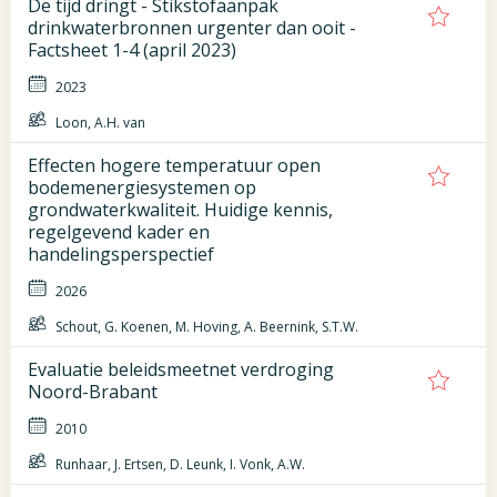
De tijd dringt - Stikstofaanpak
drinkwaterbronnen urgenter dan ooit -
Factsheet 1-4 (april 2023)
2023
Loon, A.H. van
Effecten hogere temperatuur open
bodemenergiesystemen op
grondwaterkwaliteit. Huidige kennis,
regelgevend kader en
handelingsperspectief
2026
Schout, G. Koenen, M. Hoving, A. Beernink, S.T.W.
Evaluatie beleidsmeetnet verdroging
Noord-Brabant
2010
Runhaar, J. Ertsen, D. Leunk, I. Vonk, A.W.