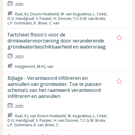
2025
Raat, K.J. Doorn-Hoekveld, W. van Augustinus, L. Cirkel,
D.G. Handgraaf, S. Passier, H. Dooren, T.C.G.W. van Brokx,
L.P. Gommans, K. Strien, C. van
Factsheet Risico's voor de
drinkwatervoorziening door veranderende
grondwaterbeschikbaarheid en watervraag
2023
Huijgevoort, M.H.J. van
Bijlage - Verantwoord infiltreren en
aanvullen van grondwater. Toe te passen
schema’s van het raamwerk verantwoord
infiltreren en aanvullen
2025
Raat, K.J. van Doorn-Hoekveld, W. Augustinus, L. Cirkel,
D.G. Handgraaf, S. Passier, H. van Dooren, T.C.G.W. Brokx,
L.P. Gommans, K. van Strien, C.