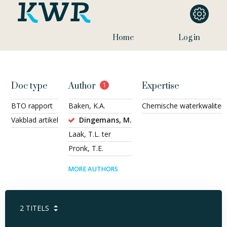
Home
Log in
Doc type
Author
1
Expertise
BTO rapport
Baken, K.A.
Chemische waterkwaliteit
Vakblad artikel
Dingemans, M.
Laak, T.L. ter
Pronk, T.E.
MORE AUTHORS
2
TITELS